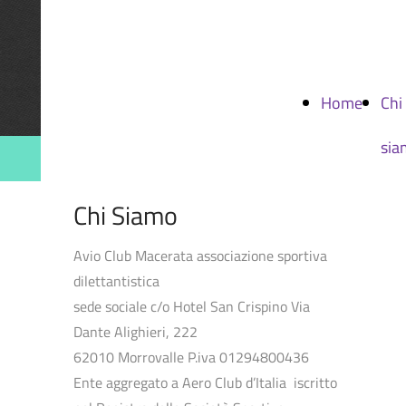
Avio Club
Macerata
Home
Chi
sia
Chi Siamo
Avio Club Macerata associazione sportiva
dilettantistica
sede sociale c/o Hotel San Crispino Via
Dante Alighieri, 222
62010 Morrovalle P.iva 01294800436
Ente aggregato a Aero Club d’Italia iscritto