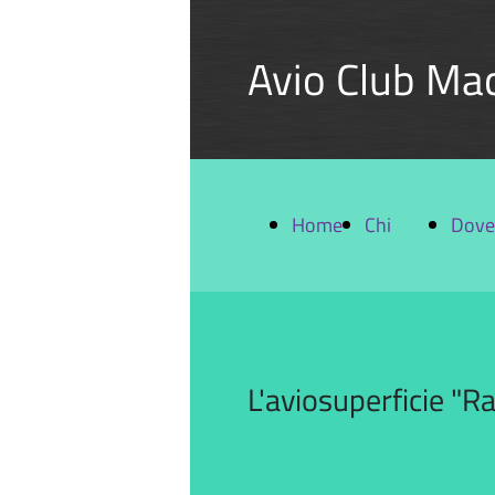
Avio Club Ma
Home
Chi
Dove
siamo
siam
L'aviosuperficie "R