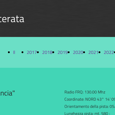
cerata
Il
2017
2018
2019
2020
2021
2022
o
P92
ancia"
Radio FRQ: 130.00 Mhz
Coordinate: NORD 43° 14’ 09
Orientamento della pista: 0
Lunghezza pista: mt. 580 :