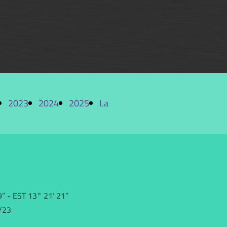
2023
2024
2025
La
Flotta
” - EST 13° 21’ 21”
5/23