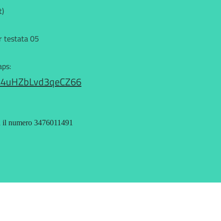
t)
er testata 05
aps:
Ms4uHZbLvd3qeCZ66
a il numero 3476011491